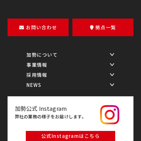
お問い合わせ
拠点一覧
加勢について
事業情報
ホーム
採用情報
メッセージ
倉庫／物流センター
NEWS
経営理念
物流管理・運営請負
採用情報
会社概要
人材派遣
募集職種
インフォメーション
役員紹介／組織図
物流関連システム開発
働き方・環境
プレスリリース
加勢公式 Instagram
拠点一覧
物流コンサルティング
社員インタビュー
弊社の業務の様子をお届けします。
グループ企業
採用最新情報
公式Instagramはこちら